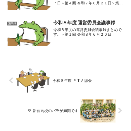
７日＞第４回 令和７年６月２１日＞第５
回 令和７年７月１２日＞第６回 令和７年
８月１６日＞第７回 令和７年９月１３日
＞第８回 令和７年１０月２５日＞第９回
令和７...
令和８年度 運営委員会議事録
議事録
令和８年度の運営委員会議事録まとめで
す。＞第１回 令和８年６月２０日
令和８年度 ＰＴＡ総会
🌹 新宿高校のバラが満開です