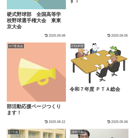
す！
硬式野球部 全国高等学
校野球選手権大会 東東
京大会
2025.09.08
2025.09.05
ICT委員会
PTA本部
令和７年度 ＰＴＡ総会
部活動応援ページつくり
ます！
2025.08.22
2025.05.06
バラ会
課外活動