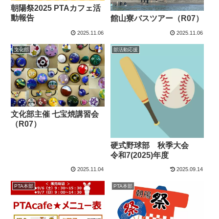
朝陽祭2025 PTAカフェ活
動報告
館山寮バスツアー（R07）
2025.11.06
2025.11.06
文化部
部活動応援
文化部主催 七宝焼講習会
（R07）
硬式野球部 秋季大会
令和7(2025)年度
2025.11.04
2025.09.14
PTA本部
PTA本部