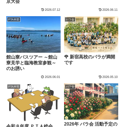
京大会
2026.07.12
2026.06.11
PTA本部
バラ会
🌹 新宿高校のバラが満開
館山寮バスツアー ～館山
です
寮見学と臨海教室参観～
のお誘い
2026.06.01
2026.05.10
PTA本部
バラ会
2026年 バラ会 活動予定の
令和８年度 ＰＴＡ総会