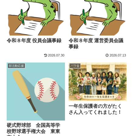
令和８年度 役員会議事録
令和８年度 運営委員会議
事録
2026.07.30
2026.07.13
部活動応援
バラ会
一年生保護者の方がたく
さん入ってくれました！
硬式野球部 全国高等学
校野球選手権大会 東東