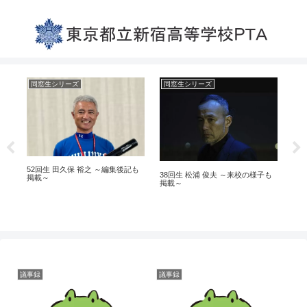
同窓生シリーズ
同窓生シリーズ
同
52回生 田久保 裕之 ～編集後記も
22
38回生 松浦 俊夫 ～来校の様子も
掲載～
掲載～
議事録
議事録