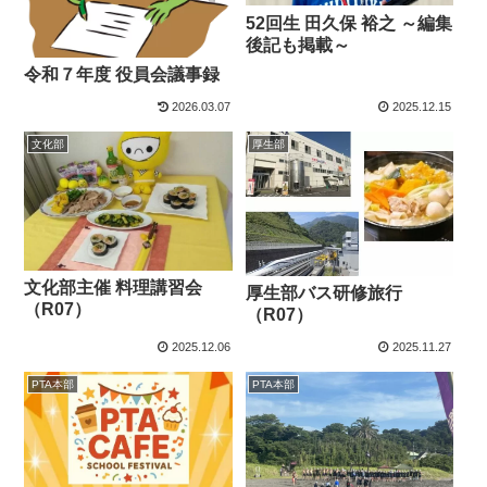
52回生 田久保 裕之 ～編集
後記も掲載～
令和７年度 役員会議事録
2026.03.07
2025.12.15
文化部
厚生部
文化部主催 料理講習会
厚生部バス研修旅行
（R07）
（R07）
2025.12.06
2025.11.27
PTA本部
PTA本部