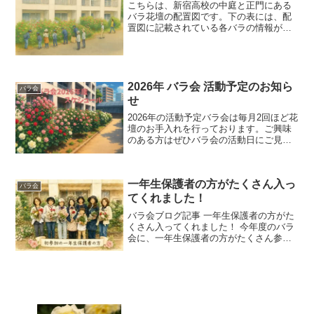
こちらは、新宿高校の中庭と正門にある
バラ花壇の配置図です。下の表には、配
置図に記載されている各バラの情報が掲
載されています。載っている写真は、す
べてこの花壇で撮影されたものです。ご
興味のある方は、バラの名前をクリック
して、詳細をご覧ください...
2026年 バラ会 活動予定のお知ら
バラ会
せ
2026年の活動予定バラ会は毎月2回ほど花
壇のお手入れを行っております。ご興味
のある方はぜひバラ会の活動日にご見学
にお越しください。ご都合の良い日に、
直接中庭までいらして下さい。活動は午
前10時より開始いたします。正門横の門
一年生保護者の方がたくさん入っ
から入り、左にぐ...
バラ会
てくれました！
バラ会ブログ記事 一年生保護者の方がた
くさん入ってくれました！ 今年度のバラ
会に、一年生保護者の方がたくさん参加
してくださることになりました。 初めて
の学校生活で何かと忙しい時期にもかか
わらず、バラ会に関心を持ってくださ
り、本当にありがとう...