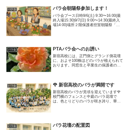
バラ会朝陽祭参加します！
バラ会
バラ会ブース日時9/6(土) 9:30〜16:00(最
終入場15:30)9/7(日) 9:00〜14:30(最終入
場14:00)場所２階保護者控室朝陽祭「バ
ラ会」ブースは、2階の保護者控室です。
ブースでは、甘い香りが漂うポプリ入り
のサシェ（...
PTAバラ会へのお誘い
バラ会
新宿高校には、正門側とグランド側花壇
に、およそ100株ほどのバラが植えられて
おります。同窓生と卒業生の保護者の方
と共に、毎月二回程度花壇のお手入れを
行っております。ご興味のある方は是
非、バラ会活動日に見学にいらしてくだ
さい。ご都合の良い日時...
🌹 新宿高校のバラが満開です
バラ会
新宿高校のバラが見頃を迎えています🌹
校門横のフェンスと中庭のバラ花壇で
は、色とりどりのバラが咲き誇り、華や
かな季節の訪れを告げています。通りが
かりに思わず足を止めてしまうほどの美
しさです。新宿高校にお立ち寄りの際
は、ぜひ一度ご覧になってくだ...
バラ花壇の配置図
バラ会